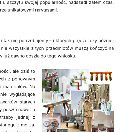
st u szczytu swojej popularność, nadszedł zatem czas,
rza unikatowymi rarytasami.
i tak nie potrzebujemy – i których prędzej czy później
nie wszystkie z tych przedmiotów muszą kończyć na
dy już dawno doszła do tego wniosku.
ości, ale dziś to
nych z ponownym
 materiałów. Na
nie wyglądające
awałków starych
ey poszła nawet o
otrzeby jednej z
wionego z morza.