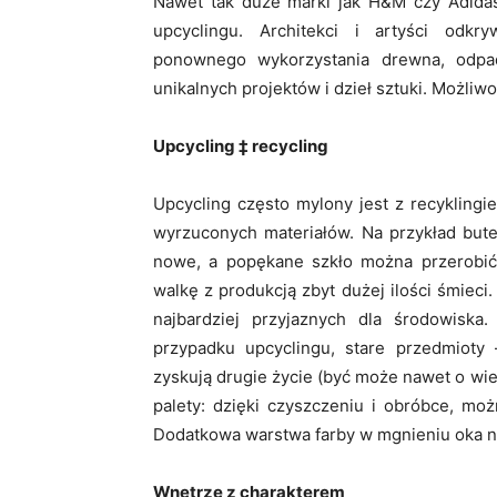
Nawet tak duże marki jak H&M czy Adidas
upcyclingu. Architekci i artyści odkry
ponownego wykorzystania drewna, odpa
unikalnych projektów i dzieł sztuki. Możliw
Upcycling ‡
recycling
Upcycling często mylony jest z recyklingi
wyrzuconych materiałów. Na przykład but
nowe, a popękane szkło można przerobi
walkę z produkcją zbyt dużej ilości śmieci.
najbardziej przyjaznych dla środowiska.
przypadku upcyclingu, stare przedmioty
zyskują drugie życie (być może nawet o wi
palety: dzięki czyszczeniu i obróbce, mo
Dodatkowa warstwa farby w mgnieniu oka n
Wnętrze z charakterem