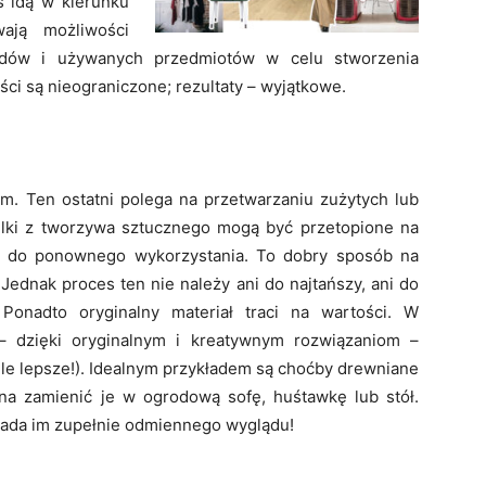
 idą w kierunku
wają możliwości
dów i używanych przedmiotów w celu stworzenia
ości są nieograniczone; rezultaty – wyjątkowe.
em. Ten ostatni polega na przetwarzaniu zużytych lub
elki z tworzywa sztucznego mogą być przetopione na
ć do ponownego wykorzystania. To dobry sposób na
 Jednak proces ten nie należy ani do najtańszy, ani do
 Ponadto oryginalny materiał traci na wartości. W
 – dzięki oryginalnym i kreatywnym rozwiązaniom –
ele lepsze!). Idealnym przykładem są choćby drewniane
żna zamienić je w ogrodową sofę, huśtawkę lub stół.
ada im zupełnie odmiennego wyglądu!