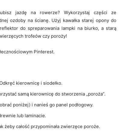
Lubisz jazdę na rowerze? Wykorzystaj części ze
nej ozdoby na ścianę. Użyj kawałka starej opony do
reflektor do spreparowania lampki na biurko, a starą
zwierzęcych trofeów czy poroży!
połecznościowym Pinterest.
dkręć kierownicę i siodełko.
orzystać samą kierownicę do stworzenia „poroża”.
brać poniżej) i nanieś go panel podłogowy.
drewnie lub laminacie.
tak żeby całość przypominała zwierzęce poroże.