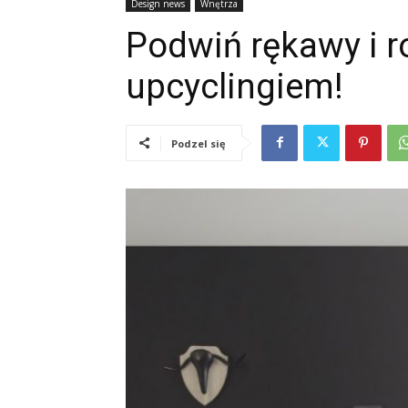
Design news
Wnętrza
Podwiń rękawy i r
upcyclingiem!
Podzel się