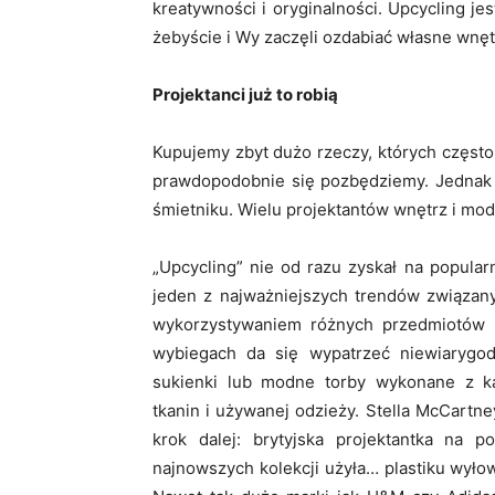
kreatywności i oryginalności. Upcycling je
żebyście i Wy zaczęli ozdabiać własne wnęt
Projektanci już to robią
Kupujemy zbyt dużo rzeczy, których często 
prawdopodobnie się pozbędziemy. Jednak 
śmietniku. Wielu projektantów wnętrz i mo
„Upcycling” nie od razu zyskał na popularn
jeden z najważniejszych trendów związa
wykorzystywaniem różnych przedmiotów i
wybiegach da się wypatrzeć niewiarygod
sukienki lub modne torby wykonane z k
tkanin i używanej odzieży. Stella McCartn
krok dalej: brytyjska projektantka na p
najnowszych kolekcji użyła… plastiku wyło