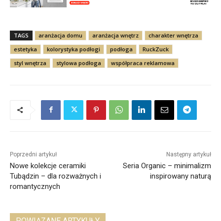
TAGS
aranżacja domu
aranżacja wnętrz
charakter wnętrza
estetyka
kolorystyka podłogi
podłoga
RuckZuck
styl wnętrza
stylowa podłoga
współpraca reklamowa
Poprzedni artykuł
Następny artykuł
Nowe kolekcje ceramiki
Seria Organic – minimalizm
Tubądzin – dla rozważnych i
inspirowany naturą
romantycznych
POWIĄZANE ARTYKUŁY