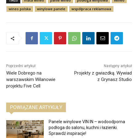
TAGS
mata wineo
panle wineo
podłoga winylowa
Wineo
wineo polska
winylowe panele
współpraca reklamowa
Poprzedni artykuł
Następny artykuł
Wiele Dobrego na
Projekty z gwiazdką. Wywiad
warszawskim Wilanowie
z Grynasz Studio
projektu Five Cell
POWIĄZANE ARTYKUŁY
Panele winylowe VIN IN – wodoodporna
podłoga do salonu, kuchni i łazienki.
Sprawdź inspiracje!