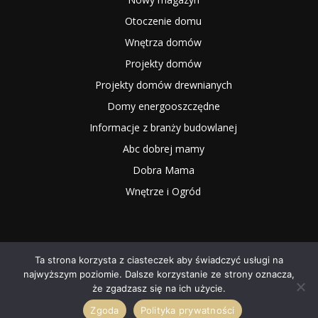
Otoczenie domu
Wnętrza domów
Projekty domów
Projekty domów drewnianych
Domy energooszczędne
Informacje z branży budowlanej
Abc dobrej mamy
Dobra Mama
Wnętrze i Ogród
Ta strona korzysta z ciasteczek aby świadczyć usługi na
najwyższym poziomie. Dalsze korzystanie ze strony oznacza,
2025 NOWYMAGAZYN.PL
że zgadzasz się na ich użycie.
Zgoda
Polityka prywatności
O NAS
Współpraca
Redakcja
Kontakt