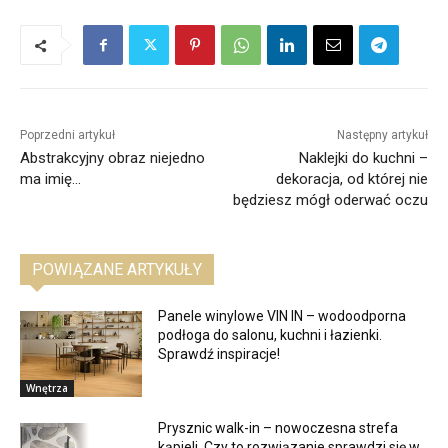
Poprzedni artykuł
Następny artykuł
Abstrakcyjny obraz niejedno
Naklejki do kuchni –
ma imię…
dekoracja, od której nie
będziesz mógł oderwać oczu
POWIĄZANE ARTYKUŁY
Panele winylowe VIN IN – wodoodporna
podłoga do salonu, kuchni i łazienki.
Sprawdź inspiracje!
Wnętrza
Prysznic walk-in – nowoczesna strefa
kąpieli. Czy to rozwiązanie sprawdzi się w