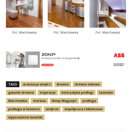
Fot. Marchewka
Fot. Marchewka
Fot. Marchewka
TAGS
aranżacja wnętrz
drewno
drewno tekowe
gatunki drewna
inspiracje
kolorystyka podłogi
lazienka
Marchewka
merbau
Nowy Magazyn
podłoga
podłoga w łazience
wnętrze
współpraca reklamowa
wyposażenie łazienki