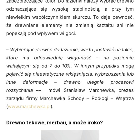
zabezpieczające kolor. Do łazienki należy wybrać drewno
odznaczające się wysoką stabilnością, a przy tym
niewielkim współczynnikiem skurczu. To daje pewność,
że drewniane elementy nie zmienią kształtu ani nie
popękają pod wpływem wilgoci.
–
Wybierając drewno do łazienki, warto postawić na takie,
które ma odpowiednią wilgotność – na poziomie
wahającym się od 7 do 10%. W innym przypadku mogą
pojawić się nieestetyczne wklęśnięcia, wybrzuszenia lub
inne deformacje
–
drewno ulegnie procesowi
rozsychania
–– mówi Stanisław Marchewka, prezes
zarządu firmy Marchewka Schody – Podłogi – Wnętrza
(
www.marchewka.pl
).
Drewno tekowe, merbau, a może iroko?