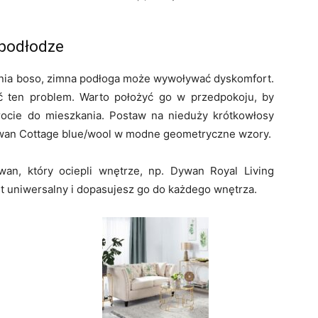
 podłodze
ania boso, zimna podłoga może wywoływać dyskomfort.
 ten problem. Warto położyć go w przedpokoju, by
rocie do mieszkania. Postaw na nieduży krótkowłosy
dywan Cottage blue/wool w modne geometryczne wzory.
wan, który ociepli wnętrze, np. Dywan Royal Living
t uniwersalny i dopasujesz go do każdego wnętrza.