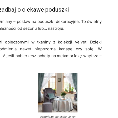
zadbaj o ciekawe poduszki
j zmiany – postaw na poduszki dekoracyjne. To świetny
ależności od sezonu lub… nastroju.
i obleczonymi w tkaniny z kolekcji Velvet. Dzięki
 odmienią nawet niepozorną kanapę czy sofę. W
j. A jeśli nabierzesz ochoty na metamorfozę wnętrza –
Dekoria.pl, kolekcja Velvet