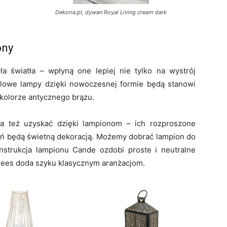
Dekoria.pl, dywan Royal Living cream dark
ony
a światła – wpłyną one lepiej nie tylko na wystrój
ylowe lampy dzięki nowoczesnej formie będą stanowi
kolorze antycznego brązu.
na też uzyskać dzięki lampionom – ich rozproszone
ień będą świetną dekoracją. Możemy dobrać lampion do
nstrukcja lampionu Cande ozdobi proste i neutralne
Trees doda szyku klasycznym aranżacjom.