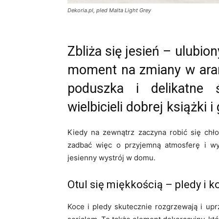
Dekoria.pl, pled Malta Light Grey
Zbliża się jesień – ulubi
moment na zmiany w aranż
poduszka i delikatne ś
wielbicieli dobrej książki i
Kiedy na zewnątrz zaczyna robić się chł
zadbać więc o przyjemną atmosferę i wys
jesienny wystrój w domu.
Otul się miękkością – pledy i k
Koce i pledy skutecznie rozgrzewają i up