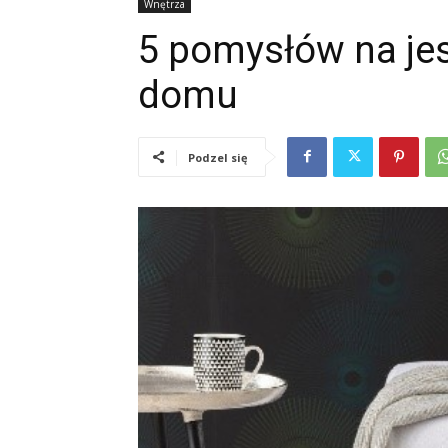
Wnętrza
5 pomysłów na je
domu
Podzel się