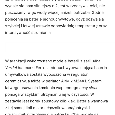
wydaje się nam silniejszy niż jest w rzeczywistości, nie
puszczamy więc wody więcej aniżeli potrzeba. Godne
polecenia są baterie jednouchwytowe, gdyż pozwalają
szybciej i łatwiej ustawić odpowiednią temperaturę oraz
intensywność strumienia.
W aranżacji wykorzystano modele baterii z serii
Alba
VerdeLine
marki Ferro. Jednouchwytowa stojąca bateria
umywalkowa została wyposażona w regulator
ceramiczny, a także w perlator AirMix M24x1. System
łatwego usuwania kamienia wapiennego
easy clean
pomaga w szybkim utrzymaniu jej w czystości. W
zestawie jest korek spustowy klik-klak. Bateria wannowa
z tej samej linii ma przełącznik wanna/natrysk i
ogranicznik przepływu dla natrysku. Oba modele są