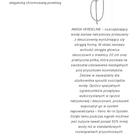
elegancką chromowaną powłoką.
AMIGA VERDELINE – oszczędzający
wodę zestaw natryskowy przesuwny
z deszczownią wyróżniający się
okrągłą formą. W skład zestawu
wchodzi okrągła głowica
deszczowni o średnicy 20 cm oraz
praktyczna półka, która pozwala na
swobodne odstawienie niezbędnych
pod prysznicem kosmetyków.
Zestaw w zauważalny dla
użytkownika sposób oszczędza
wodę. Oprócz specjalnych
ograniczników przepływu
wykorzystanych w rączce
natryskowej i deszczowni, producent
wyposażył go w system
napowietrzania – Ferro Air-in System.
Dzięki temu podczas kąpieli możliwe
jest zużycie nawet ponad 50% mniej
wody niż w standardowych
rozwiązaniach prysznicowych.