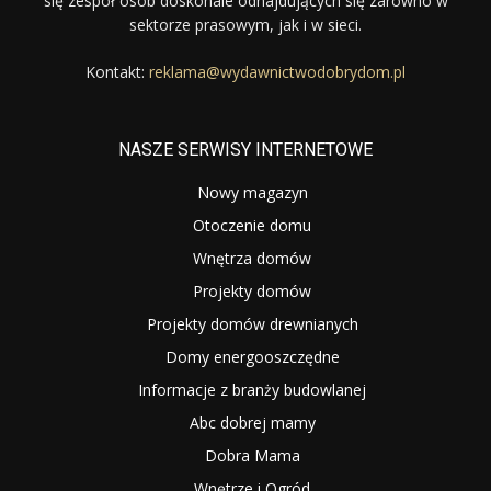
się zespół osób doskonale odnajdujących się zarówno w
sektorze prasowym, jak i w sieci.
Kontakt:
reklama@wydawnictwodobrydom.pl
NASZE SERWISY INTERNETOWE
Nowy magazyn
Otoczenie domu
Wnętrza domów
Projekty domów
Projekty domów drewnianych
Domy energooszczędne
Informacje z branży budowlanej
Abc dobrej mamy
Dobra Mama
Wnętrze i Ogród