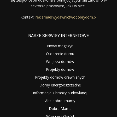
się zespół osób doskonale odnajdujących się zarówno w
sektorze prasowym, jak i w sieci.
Kontakt:
reklama@wydawnictwodobrydom.pl
NASZE SERWISY INTERNETOWE
Nowy magazyn
Otoczenie domu
Wnętrza domów
Projekty domów
Projekty domów drewnianych
Domy energooszczędne
Informacje z branży budowlanej
Abc dobrej mamy
Dobra Mama
Wnętrze i Ogród