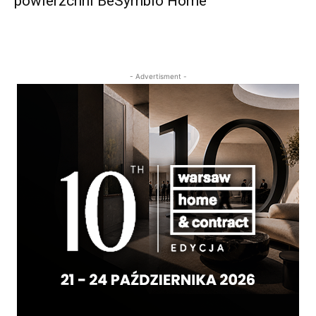
powierzchni BeSymbio Home
- Advertisment -