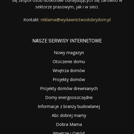
się zespół osób doskonale odnajdujących się zarówno w
sektorze prasowym, jak i w sieci.
Kontakt:
reklama@wydawnictwodobrydom.pl
NASZE SERWISY INTERNETOWE
Nowy magazyn
Otoczenie domu
Wnętrza domów
Projekty domów
Projekty domów drewnianych
Domy energooszczędne
Informacje z branży budowlanej
Abc dobrej mamy
Dobra Mama
Wnętrze i Ogród