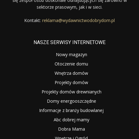
się zespół osób doskonale odnajdujących się zarówno w
sektorze prasowym, jak i w sieci.
Kontakt:
reklama@wydawnictwodobrydom.pl
NASZE SERWISY INTERNETOWE
Nowy magazyn
Otoczenie domu
Wnętrza domów
Projekty domów
Projekty domów drewnianych
Domy energooszczędne
Informacje z branży budowlanej
Abc dobrej mamy
Dobra Mama
Wnętrze i Ogród