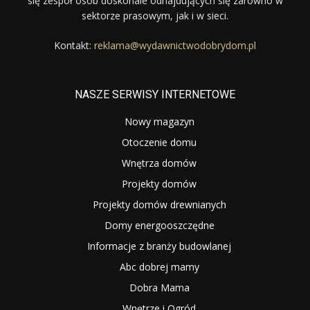
się zespół osób doskonale odnajdujących się zarówno w
sektorze prasowym, jak i w sieci.
Kontakt:
reklama@wydawnictwodobrydom.pl
NASZE SERWISY INTERNETOWE
Nowy magazyn
Otoczenie domu
Wnętrza domów
Projekty domów
Projekty domów drewnianych
Domy energooszczędne
Informacje z branży budowlanej
Abc dobrej mamy
Dobra Mama
Wnętrze i Ogród