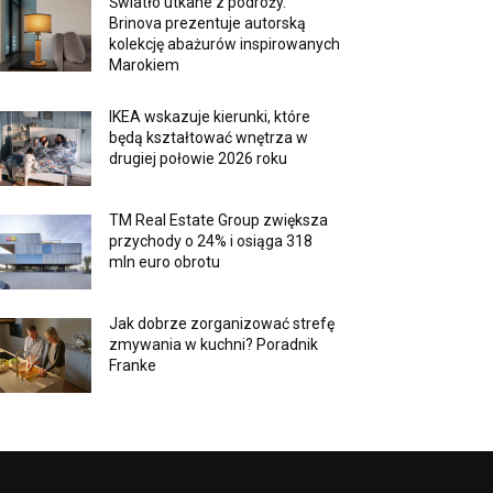
Światło utkane z podróży.
Brinova prezentuje autorską
kolekcję abażurów inspirowanych
Marokiem
IKEA wskazuje kierunki, które
będą kształtować wnętrza w
drugiej połowie 2026 roku
TM Real Estate Group zwiększa
przychody o 24% i osiąga 318
mln euro obrotu
Jak dobrze zorganizować strefę
zmywania w kuchni? Poradnik
Franke