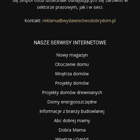
się zespół osób doskonale odnajdujących się zarówno w
sektorze prasowym, jak i w sieci.
Kontakt:
reklama@wydawnictwodobrydom.pl
NASZE SERWISY INTERNETOWE
Nowy magazyn
Otoczenie domu
Wnętrza domów
Projekty domów
Projekty domów drewnianych
Domy energooszczędne
Informacje z branży budowlanej
Abc dobrej mamy
Dobra Mama
Wnętrze i Ogród