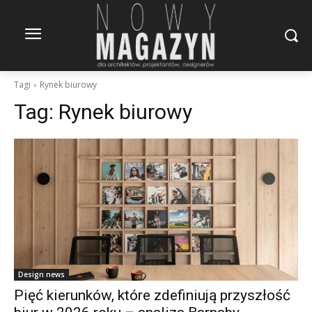
Tagi
Rynek biurowy
Tag:
Rynek biurowy
Design news
Pięć kierunków, które zdefiniują przyszłość