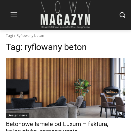
Tagi
Ryflowany beton
Tag:
ryflowany beton
Design news
Betonowe lamele od Luxum – faktura,