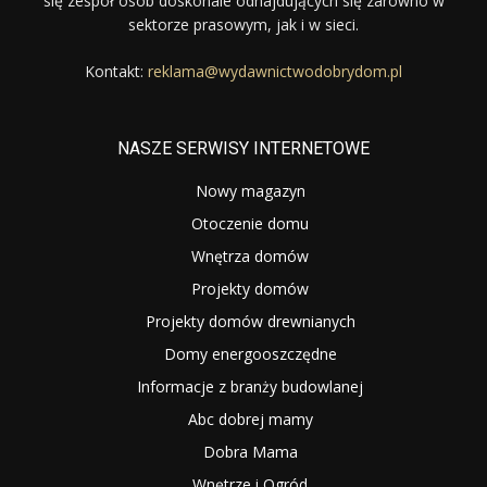
się zespół osób doskonale odnajdujących się zarówno w
sektorze prasowym, jak i w sieci.
Kontakt:
reklama@wydawnictwodobrydom.pl
NASZE SERWISY INTERNETOWE
Nowy magazyn
Otoczenie domu
Wnętrza domów
Projekty domów
Projekty domów drewnianych
Domy energooszczędne
Informacje z branży budowlanej
Abc dobrej mamy
Dobra Mama
Wnętrze i Ogród