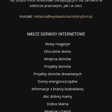
się zespół osób doskonale odnajdujących się zarówno w
sektorze prasowym, jak i w sieci.
Kontakt:
reklama@wydawnictwodobrydom.pl
NASZE SERWISY INTERNETOWE
Nowy magazyn
Otoczenie domu
Wnętrza domów
Projekty domów
Projekty domów drewnianych
Domy energooszczędne
Informacje z branży budowlanej
Abc dobrej mamy
Dobra Mama
Wnętrze i Ogród