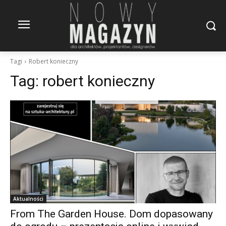
Tagi
Robert konieczny
Tag:
robert konieczny
Aktualności
From The Garden House. Dom dopasowany