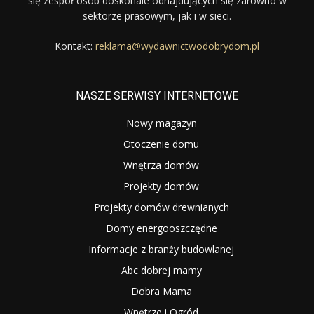
się zespół osób doskonale odnajdujących się zarówno w
sektorze prasowym, jak i w sieci.
Kontakt:
reklama@wydawnictwodobrydom.pl
NASZE SERWISY INTERNETOWE
Nowy magazyn
Otoczenie domu
Wnętrza domów
Projekty domów
Projekty domów drewnianych
Domy energooszczędne
Informacje z branży budowlanej
Abc dobrej mamy
Dobra Mama
Wnętrze i Ogród