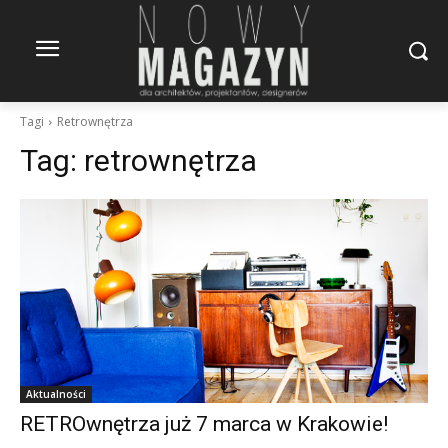
Tagi
Retrownętrza
Tag:
retrownętrza
Aktualności
RETROwnętrza już 7 marca w Krakowie!