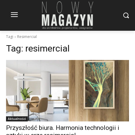
Tagi
Resimercial
Tag:
resimercial
Aktualności
Przyszłość biura. Harmonia technologii i