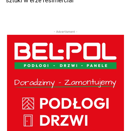
sztuki w erze resimercial
- Advertisment -