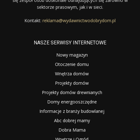
się zespół osób doskonale odnajdujących się zarówno w
sektorze prasowym, jak i w sieci.
Kontakt:
reklama@wydawnictwodobrydom.pl
NASZE SERWISY INTERNETOWE
Nowy magazyn
Otoczenie domu
Wnętrza domów
Projekty domów
Projekty domów drewnianych
Domy energooszczędne
Informacje z branży budowlanej
Abc dobrej mamy
Dobra Mama
Wnętrze i Ogród