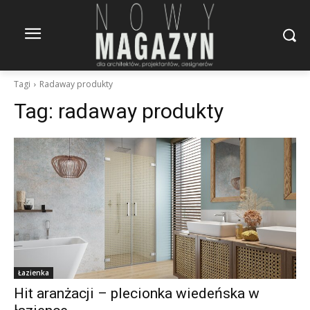
Tagi
Radaway produkty
Tag:
radaway produkty
Łazienka
Hit aranżacji – plecionka wiedeńska w