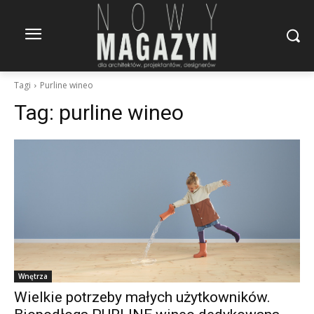
Tagi
Purline wineo
Tag:
purline wineo
Wnętrza
Wielkie potrzeby małych użytkowników.