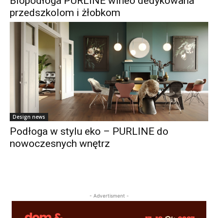
Biopodłoga PURLINE wineo dedykowana
przedszkolom i żłobkom
Design news
Podłoga w stylu eko – PURLINE do
nowoczesnych wnętrz
- Advertisment -