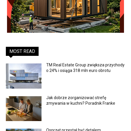
MOST READ
TM Real Estate Group zwiększa przychody
o 24% i osiąga 318 mln euro obrotu
Jak dobrze zorganizować strefę
zmywania w kuchni? Poradnik Franke
Osprzęt przestał być detalem