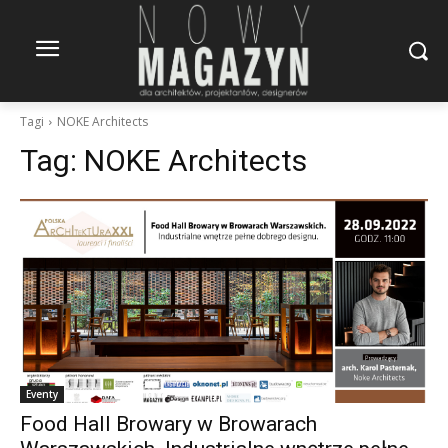
Tagi
NOKE Architects
Tag:
NOKE Architects
Eventy
Food Hall Browary w Browarach