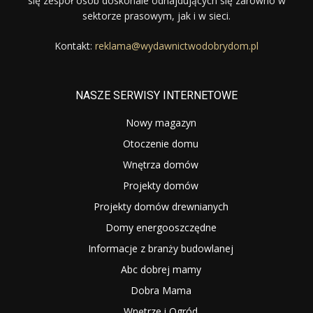
się zespół osób doskonale odnajdujących się zarówno w
sektorze prasowym, jak i w sieci.
Kontakt:
reklama@wydawnictwodobrydom.pl
NASZE SERWISY INTERNETOWE
Nowy magazyn
Otoczenie domu
Wnętrza domów
Projekty domów
Projekty domów drewnianych
Domy energooszczędne
Informacje z branży budowlanej
Abc dobrej mamy
Dobra Mama
Wnętrze i Ogród