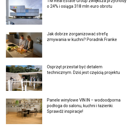
TM Real Estate Group zwiększa przychody
o 24% i osiąga 318 mln euro obrotu
Jak dobrze zorganizować strefę
zmywania w kuchni? Poradnik Franke
Osprzęt przestał być detalem
technicznym. Dziś jest częścią projektu
Panele winylowe VIN IN – wodoodporna
podłoga do salonu, kuchni i łazienki.
Sprawdź inspiracje!