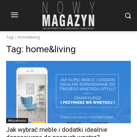
Tagi
Home&living
Tag:
home&living
Aktualności
Jak wybrać meble i dodatki idealnie