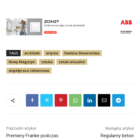
TAGS
architekt
artysta
Ewelina Skowrońska
Nowy Magazyn
sztuka
sztuki wizualne
współpraca reklamowa
Poprzedni artykuł
Następny artykuł
Premiery Franke podczas
Regularny beton