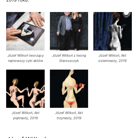
Józef Wilkoń tworzący
Józef Wilkoń z Iwoną
Józef Wilkoń, Akt
najnowszy cykl aktów
Staroszczyk
osiemnasty, 2019
Józef Wilkoń, Akt
Józef Wilkoń, Akt
piętnasty, 2019
trzynasty, 2019