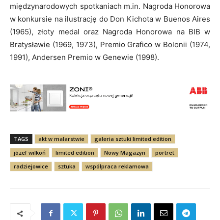
międzynarodowych spotkaniach m.in. Nagroda Honorowa
w konkursie na ilustrację do Don Kichota w Buenos Aires
(1965), złoty medal oraz Nagroda Honorowa na BIB w
Bratysławie (1969, 1973), Premio Grafico w Bolonii (1974,
1991), Andersen Premio w Genewie (1998).
TAGS
akt w malarstwie
galeria sztuki limited edition
józef wilkoń
limited edition
Nowy Magazyn
portret
radziejowice
sztuka
współpraca reklamowa