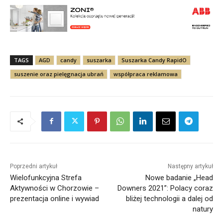
TAGS
AGD
candy
suszarka
Suszarka Candy RapidO
suszenie oraz pielęgnacja ubrań
współpraca reklamowa
Poprzedni artykuł
Następny artykuł
Wielofunkcyjna Strefa
Nowe badanie „Head
Aktywności w Chorzowie –
Downers 2021”: Polacy coraz
prezentacja online i wywiad
bliżej technologii a dalej od
natury