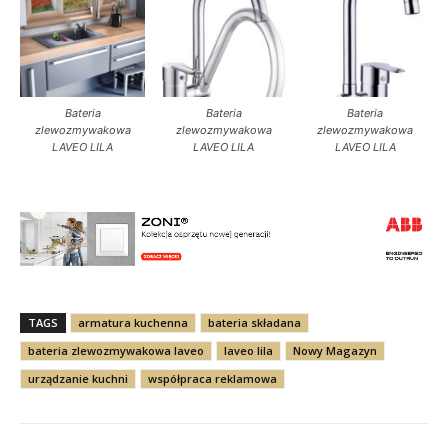
Bateria
Bateria
Bateria
zlewozmywakowa
zlewozmywakowa
zlewozmywakowa
LAVEO LILA
LAVEO LILA
LAVEO LILA
TAGS
armatura kuchenna
bateria składana
bateria zlewozmywakowa laveo
laveo lila
Nowy Magazyn
urządzanie kuchni
współpraca reklamowa