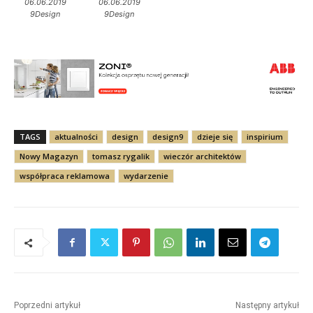
06.06.2019
06.06.2019
9Design
9Design
TAGS
aktualności
design
design9
dzieje się
inspirium
Nowy Magazyn
tomasz rygalik
wieczór architektów
współpraca reklamowa
wydarzenie
Poprzedni artykuł
Następny artykuł