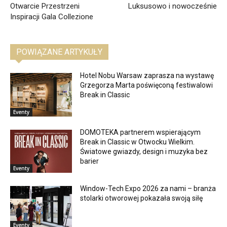
Otwarcie Przestrzeni
Luksusowo i nowocześnie
Inspiracji Gala Collezione
POWIĄZANE ARTYKUŁY
Hotel Nobu Warsaw zaprasza na wystawę
Grzegorza Marta poświęconą festiwalowi
Break in Classic
Eventy
DOMOTEKA partnerem wspierającym
Break in Classic w Otwocku Wielkim.
Światowe gwiazdy, design i muzyka bez
barier
Eventy
Window-Tech Expo 2026 za nami – branża
stolarki otworowej pokazała swoją siłę
Eventy