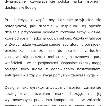
dynamicznie rozwijającą się polską marką Inspirium,
dostępną w 9design.
Przed decyzją o współpracy dokładnie przyjrzałem się
potencjałowi, jaki drzemie w Inspirium. Jej sposób
działania przypomina modelem rodzinne firmy włoskie,
które odniosły międzynarodowy sukces. Wizyta w fabryce
w Żywcu, gdzie wszędzie panuje laboratoryjny porządek,
przekonała mnie, że mam do czynienia z ludźmi
znającymi się na sztuce meblarskiej, a rozmowa z parą
właścicieli – że są pasjonatami. Wspaniałe rzeczy mogą
osiągać tylko ludzie z odpowiednim nastawieniem,
entuzjaści wierzący w swoje pomysły – zauważa Rygalik.
Designer jako dyrektor artystyczny Inspirium zajmie się
strategicznym rozwojem marki, bazując na jej
wypracowanych przez lata kompetencjach w zakresie
technologii i unikatowej na naszym rynku pracy z