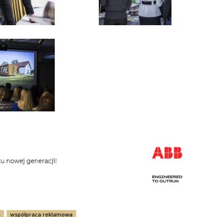
n
współpraca reklamowa