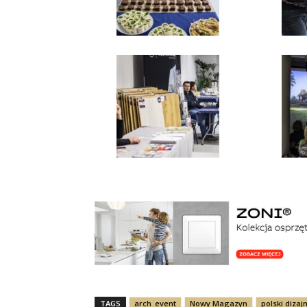
TAGS
arch_event
Nowy Magazyn
polski dizaj