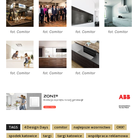
fot. Comitor
fot. Comitor
fot. Comitor
fot. Comitor
fot. Comitor
fot. Comitor
fot. Comitor
TAGS
4 Design Days
comitor
najlepsze wzornictwo
OKK!
spodek katowice
targi
targi katowice
współpraca reklamowa