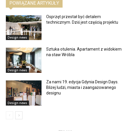
POWIĄZANE ARTYKUŁY
Osprzęt przestał być detalem
technicznym. Dziś jest częścią projektu
Design news
Sztuka otulenia. Apartament z widokiem
na staw Wróbla
Design news
Za nami 19. edycja Gdynia Design Days.
Bliżej ludzi, miasta i zaangażowanego
designu
Design news