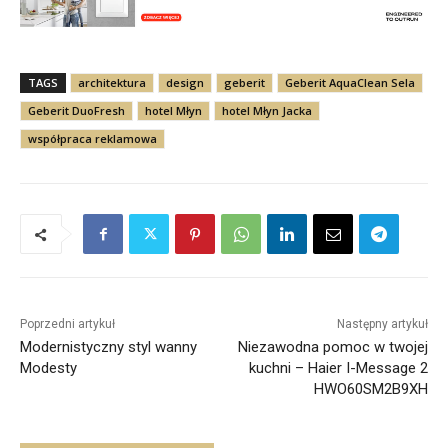
TAGS
architektura
design
geberit
Geberit AquaClean Sela
Geberit DuoFresh
hotel Młyn
hotel Młyn Jacka
współpraca reklamowa
Poprzedni artykuł
Następny artykuł
Modernistyczny styl wanny
Niezawodna pomoc w twojej
Modesty
kuchni – Haier I-Message 2
HWO60SM2B9XH