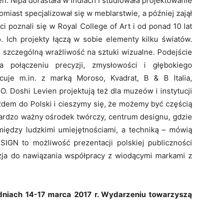
n. Nipa dorastała w Indiach i studiowała projektowanie
omiast specjalizował się w meblarstwie, a później zajął
 poznali się w Royal College of Art i od ponad 10 lat
 Ich projekty łączą w sobie elementy kilku światów.
 szczególną wrażliwość na sztuki wizualne. Podejście
a połączeniu precyzji, zmysłowości i głębokiego
cuje m.in. z marką Moroso, Kvadrat, B & B Italia,
O. Doshi Levien projektują też dla muzeów i instytucji
zdem do Polski i cieszymy się, że możemy być częścią
rdzo ważny ośrodek twórczy, centrum designu, gdzie
ędzy ludzkimi umiejętnościami, a techniką – mówią
ESIGN to możliwość prezentacji polskiej publiczności
zja do nawiązania współpracy z wiodącymi markami z
dniach 14-17 marca 2017 r. Wydarzeniu towarzyszą