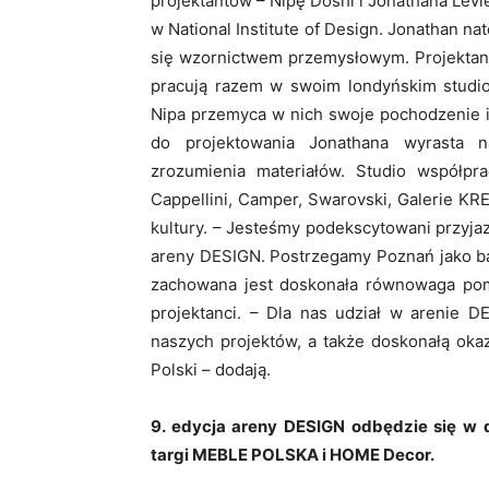
projektantów – Nipę Doshi i Jonathana Levie
w National Institute of Design. Jonathan nat
się wzornictwem przemysłowym. Projektanci
pracują razem w swoim londyńskim studio.
Nipa przemyca w nich swoje pochodzenie i
do projektowania Jonathana wyrasta n
zrozumienia materiałów. Studio współpra
Cappellini, Camper, Swarovski, Galerie KRE
kultury. – Jesteśmy podekscytowani przyja
areny DESIGN. Postrzegamy Poznań jako ba
zachowana jest doskonała równowaga pomi
projektanci. – Dla nas udział w arenie D
naszych projektów, a także doskonałą oka
Polski – dodają.
9. edycja areny DESIGN odbędzie się w 
targi MEBLE POLSKA i HOME Decor.