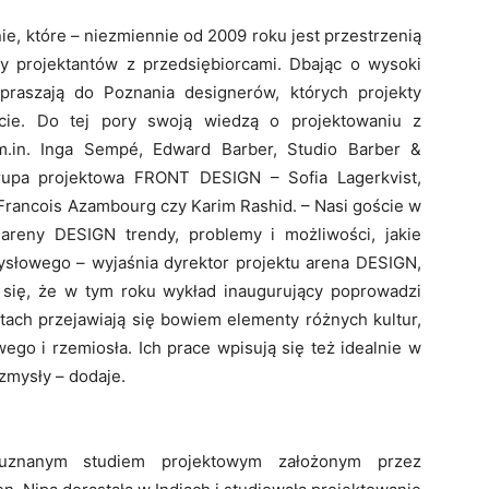
e, które – niezmiennie od 2009 roku jest przestrzenią
y projektantów z przedsiębiorcami. Dbając o wysoki
praszają do Poznania designerów, których projekty
ecie. Do tej pory swoją wiedzą o projektowaniu z
 m.in. Inga Sempé, Edward Barber, Studio Barber &
Grupa projektowa FRONT DESIGN – Sofia Lagerkvist,
 Francois Azambourg czy Karim Rashid. – Nasi goście w
areny DESIGN trendy, problemy i możliwości, jakie
ysłowego – wyjaśnia dyrektor projektu arena DESIGN,
się, że w tym roku wykład inaugurujący poprowadzi
ktach przejawiają się bowiem elementy różnych kultur,
wego i rzemiosła. Ich prace wpisują się też idealnie w
zmysły – dodaje.
uznanym studiem projektowym założonym przez