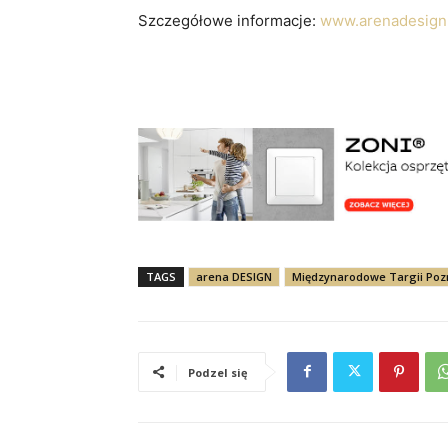
Szczegółowe informacje:
www.arenadesign
TAGS
arena DESIGN
Międzynarodowe Targii Poz
Podzel się