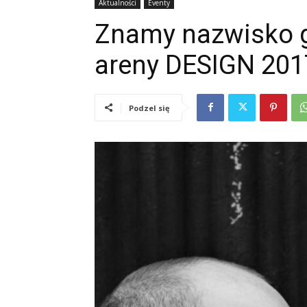
Aktualności
Eventy
Znamy nazwisko g
areny DESIGN 201
Podzel się