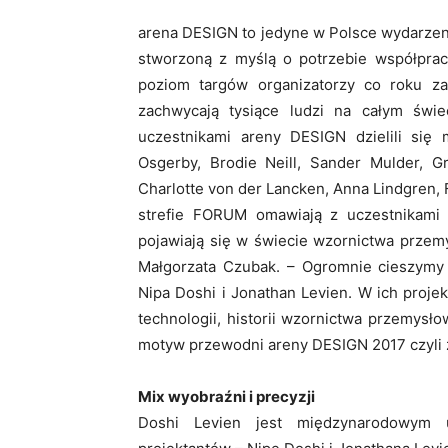
arena DESIGN to jedyne w Polsce wydarzeni
stworzoną z myślą o potrzebie współprac
poziom targów organizatorzy co roku za
zachwycają tysiące ludzi na całym świ
uczestnikami areny DESIGN dzielili się
Osgerby, Brodie Neill, Sander Mulder, 
Charlotte von der Lancken, Anna Lindgren,
strefie FORUM omawiają z uczestnikami 
pojawiają się w świecie wzornictwa przem
Małgorzata Czubak. – Ogromnie cieszymy 
Nipa Doshi i Jonathan Levien. W ich proje
technologii, historii wzornictwa przemysło
motyw przewodni areny DESIGN 2017 czyli 
Mix wyobraźni i precyzji
Doshi Levien jest międzynarodowym 