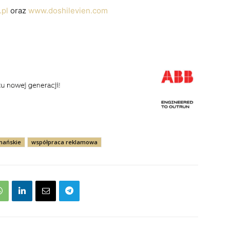
.pl
oraz
www.doshilevien.com
nańskie
współpraca reklamowa