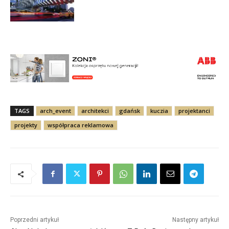
TAGS
arch_event
architekci
gdańsk
kuczia
projektanci
projekty
współpraca reklamowa
Poprzedni artykuł
Następny artykuł