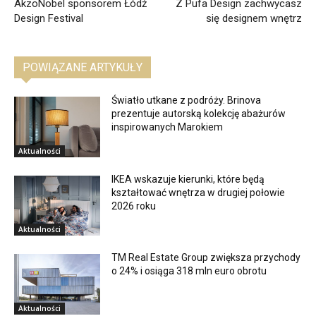
AkzoNobel sponsorem Łódź
Z Pufa Design zachwycasz
Design Festival
się designem wnętrz
POWIĄZANE ARTYKUŁY
Światło utkane z podróży. Brinova
prezentuje autorską kolekcję abażurów
inspirowanych Marokiem
Aktualności
IKEA wskazuje kierunki, które będą
kształtować wnętrza w drugiej połowie
2026 roku
Aktualności
TM Real Estate Group zwiększa przychody
o 24% i osiąga 318 mln euro obrotu
Aktualności