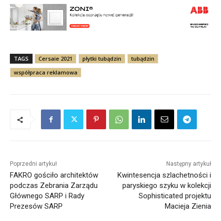
TAGS
Cersaie 2021
płytki tubądzin
tubądzin
współpraca reklamowa
Poprzedni artykuł
Następny artykuł
FAKRO gościło architektów
Kwintesencja szlachetności i
podczas Zebrania Zarządu
paryskiego szyku w kolekcji
Głównego SARP i Rady
Sophisticated projektu
Prezesów SARP
Macieja Zienia