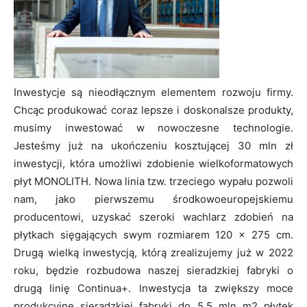
Inwestycje są nieodłącznym elementem rozwoju firmy.
Chcąc produkować coraz lepsze i doskonalsze produkty,
musimy inwestować w nowoczesne technologie.
Jesteśmy już na ukończeniu kosztującej 30 mln zł
inwestycji, która umożliwi zdobienie wielkoformatowych
płyt MONOLITH. Nowa linia tzw. trzeciego wypału pozwoli
nam, jako pierwszemu środkowoeuropejskiemu
producentowi, uzyskać szeroki wachlarz zdobień na
płytkach sięgających swym rozmiarem 120 x 275 cm.
Drugą wielką inwestycją, którą zrealizujemy już w 2022
roku, będzie rozbudowa naszej sieradzkiej fabryki o
drugą linię Continua+. Inwestycja ta zwiększy moce
produkcyjne sieradzkiej fabryki do 5,5 mln m2 płytek