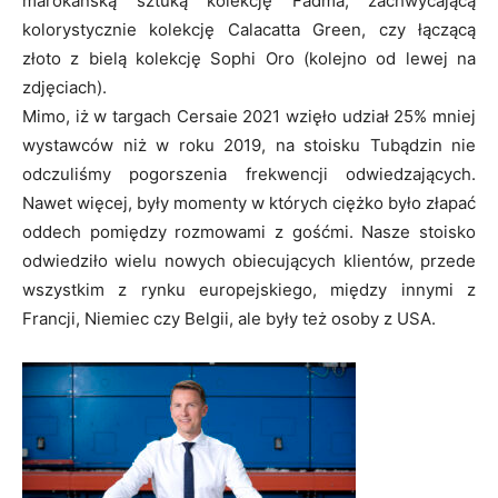
marokańską sztuką kolekcję Fadma, zachwycającą
kolorystycznie kolekcję Calacatta Green, czy łączącą
złoto z bielą kolekcję Sophi Oro (kolejno od lewej na
zdjęciach).
Mimo, iż w targach Cersaie 2021 wzięło udział 25% mniej
wystawców niż w roku 2019, na stoisku Tubądzin nie
odczuliśmy pogorszenia frekwencji odwiedzających.
Nawet więcej, były momenty w których ciężko było złapać
oddech pomiędzy rozmowami z gośćmi. Nasze stoisko
odwiedziło wielu nowych obiecujących klientów, przede
wszystkim z rynku europejskiego, między innymi z
Francji, Niemiec czy Belgii, ale były też osoby z USA.