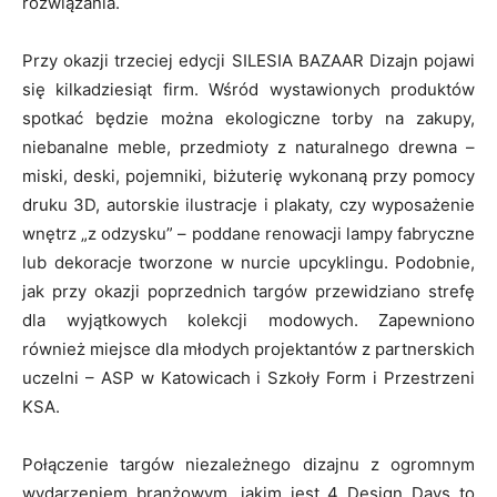
rozwiązania.
Przy okazji trzeciej edycji SILESIA BAZAAR Dizajn pojawi
się kilkadziesiąt firm. Wśród wystawionych produktów
spotkać będzie można ekologiczne torby na zakupy,
niebanalne meble, przedmioty z naturalnego drewna –
miski, deski, pojemniki, biżuterię wykonaną przy pomocy
druku 3D, autorskie ilustracje i plakaty, czy wyposażenie
wnętrz „z odzysku” – poddane renowacji lampy fabryczne
lub dekoracje tworzone w nurcie upcyklingu. Podobnie,
jak przy okazji poprzednich targów przewidziano strefę
dla wyjątkowych kolekcji modowych. Zapewniono
również miejsce dla młodych projektantów z partnerskich
uczelni – ASP w Katowicach i Szkoły Form i Przestrzeni
KSA.
Połączenie targów niezależnego dizajnu z ogromnym
wydarzeniem branżowym, jakim jest 4 Design Days to