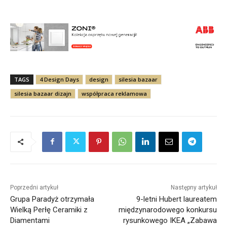
TAGS
4 Design Days
design
silesia bazaar
silesia bazaar dizajn
współpraca reklamowa
Poprzedni artykuł
Następny artykuł
Grupa Paradyż otrzymała
9-letni Hubert laureatem
Wielką Perłę Ceramiki z
międzynarodowego konkursu
Diamentami
rysunkowego IKEA „Zabawa