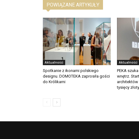
POWIĄZANE ARTYKUŁY
Aktualności
Aktualności
Spotkanie z ikonami polskiego
PEKA szuka
designu. DOMOTEKA zaprosiła gości
wnętrz. Star
do Królikarni
architektów
tysięcy złot