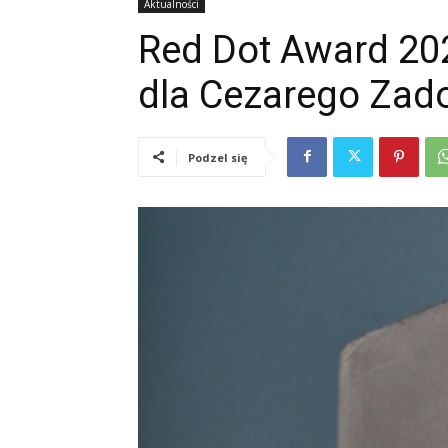
Aktualności
Red Dot Award 202
dla Cezarego Zad
Podzel się