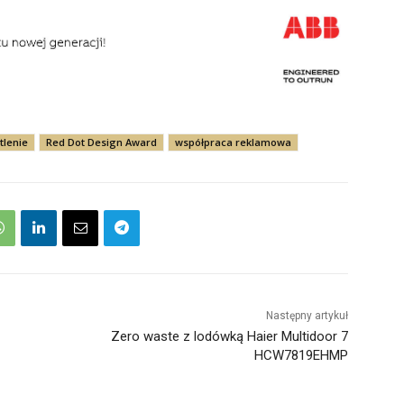
tlenie
Red Dot Design Award
współpraca reklamowa
Następny artykuł
Zero waste z lodówką Haier Multidoor 7
HCW7819EHMP