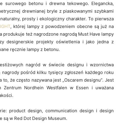
nie surowego betonu i drewna tekowego. Elegancka,
etrycznej drewnianej bryle z piaskowanymi szybkami
naturalny, prosty i ekologiczny charakter. To pierwsza
IGHT
, której lampy z powodzeniem obecne są już na
a produkuje też nagrodzone nagrodą Must Have lampy
y designerskie projekty oświetlenia i jako jedna z
ane ręcznie lampy z betonu.
restiżowych nagród w świecie designu i wzornictwa
 nagrody pośród kilku tysięcy zgłoszeń każdego roku
a to, że często nazywana jest „Oscarem designu”. Jest
n Zentrum Nordhein Westfalen w Essen i uważana
akości.
rie: product design, communication design i design
ne są w Red Dot Design Museum.