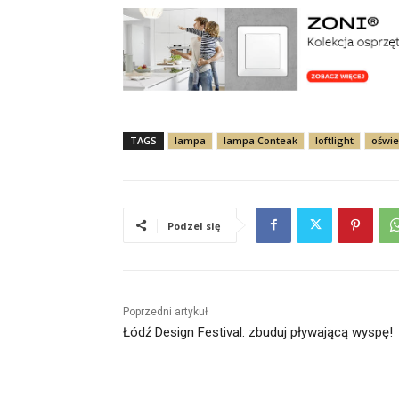
TAGS
lampa
lampa Conteak
loftlight
oświe
Podzel się
Poprzedni artykuł
Łódź Design Festival: zbuduj pływającą wyspę!