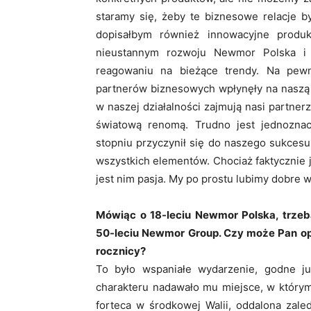
staramy się, żeby te biznesowe relacje był
dopisałbym również innowacyjne produk
nieustannym rozwoju Newmor Polska i 
reagowaniu na bieżące trendy. Na pew
partnerów biznesowych wpłynęły na naszą 
w naszej działalności zajmują nasi partnerz
światową renomą. Trudno jest jednoznac
stopniu przyczynił się do naszego sukcesu,
wszystkich elementów. Chociaż faktycznie j
jest nim pasja. My po prostu lubimy dobre w
Mówiąc o 18-leciu Newmor Polska, trzeba
50-leciu Newmor Group. Czy może Pan opo
rocznicy?
To było wspaniałe wydarzenie, godne j
charakteru nadawało mu miejsce, w którym
forteca w środkowej Walii, oddalona zaled