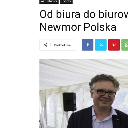
Aktualności
Eventy
Od biura do biurow
Newmor Polska
Podzel się