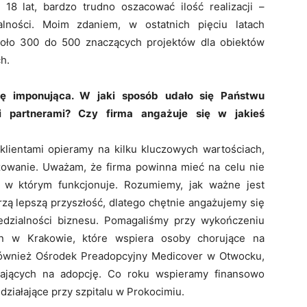
 18 lat, bardzo trudno oszacować ilość realizacji –
alności. Moim zdaniem, w ostatnich pięciu latach
około 300 do 500 znaczących projektów dla obiektów
h.
dę imponująca. W jaki sposób udało się Państwu
i partnerami? Czy firma angażuje się w jakieś
lientami opieramy na kilku kluczowych wartościach,
gażowanie. Uważam, że firma powinna mieć na celu nie
, w którym funkcjonuje. Rozumiemy, jak ważne jest
rzą lepszą przyszłość, dlatego chętnie angażujemy się
edzialności biznesu. Pomagaliśmy przy wykończeniu
rn w Krakowie, które wspiera osoby chorujące na
również Ośrodek Preadopcyjny Medicover w Otwocku,
ających na adopcję. Co roku wspieramy finansowo
działające przy szpitalu w Prokocimiu.