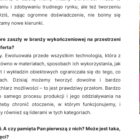
waniu i zdobywaniu trudnego rynku, ale też tworzeniu
Dziś, mając ogromne doświadczenie, nie boimy się
zamy nowe kierunki.
óre zaszły w branży wykończeniowej na przestrzeni
ferta?
y. Ewoluowała przede wszystkim technologia, która z
ówno w materiałach, sposobach ich wykorzystania, jak
t i wykładzin obiektowych ograniczała się do tego, co
gach. Dzisiaj możemy tworzyć dowolne i bardzo
chlarz możliwości – to jest prawdziwy przełom. Bardzo
o samego procesu produkcji i jego oddziaływania na
eby chronić otoczenie, w którym funkcjonujemy, i
y również są liderami w tych kategoriach.
cji. A czy pamięta Pan pierwszą z nich? Może jest taka,
ęci?