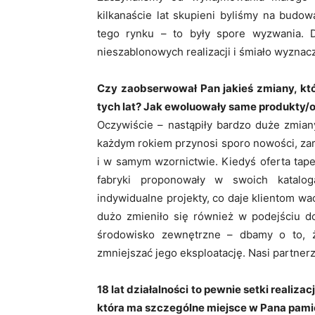
kilkanaście lat skupieni byliśmy na budo
tego rynku – to były spore wyzwania. 
nieszablonowych realizacji i śmiało wyznac
Czy zaobserwował Pan jakieś zmiany, kt
tych lat? Jak ewoluowały same produkty/o
Oczywiście – nastąpiły bardzo duże zmian
każdym rokiem przynosi sporo nowości, zar
i w samym wzornictwie. Kiedyś oferta tape
fabryki proponowały w swoich katalo
indywidualne projekty, co daje klientom wa
dużo zmieniło się również w podejściu d
środowisko zewnętrzne – dbamy o to, ż
zmniejszać jego eksploatację. Nasi partnerz
18 lat działalności to pewnie setki realiza
która ma szczególne miejsce w Pana pami