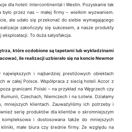
e dla hoteli: Intercontinental i Westin. Pozyskanie tak
 było przez nas – małej firmy – wielkim wyzwaniem.
ęcie, ale udało się przekonać do siebie wymagającego
Realizacje zakończyły się sukcesem, a nasze produkty
 eksploatacji. To duża satysfakcja.
ętrza, które ozdobione są tapetami lub wykładzinami
cować, ile realizacji uzbierało się na koncie Newmor
 największych i najbardziej prestiżowych obiektach
h w całej Polsce. Współpraca z siecią hoteli Accor z
poza granicami Polski – na przykład na Węgrzech czy
w Rumunii, Czechach, Niemczech i na Łotwie. Działamy
h, mniejszych klientach. Zauważyliśmy ich potrzeby i
wnież serię produktów dla klientów o skromniejszym
st kompleksowa i dostosowana także do mniejszych
 kliniki, małe biura czy średnie firmy. Ze względu na