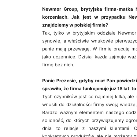
Newmor Group, brytyjska firma-matka 
korzeniach. Jak jest w przypadku New
znajdziemy w polskiej firmie?
Tak, tylko w brytyjskim oddziale Newmor 
synowie, a właściwie wnukowie pierwszych
panie mają przewagę. W firmie pracują mo
jako uczennice. Dzisiaj każda zajmuje wa
firmę bez nich.
Panie Prezesie, gdyby miał Pan powiedzi
sprawiło, że firma funkcjonuje już 18 lat, to
Tych czynników jest co najmniej kilka, ale 
wnosili do działalności firmy swoją wiedz
Bardzo ważnym elementem naszego codzien
solidność, do których przywiązujemy ogr
dnia, to relacje z naszymi klientami.
konkretnych produktów, ale nie możemy zap