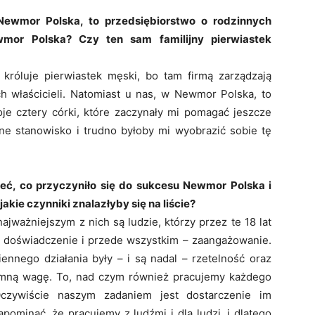
Newmor Polska, to przedsiębiorstwo o rodzinnych
mor Polska? Czy ten sam familijny pierwiastek
króluje pierwiastek męski, bo tam firmą zarządzają
 właścicieli. Natomiast u nas, w Newmor Polska, to
je cztery córki, które zaczynały mi pomagać jeszcze
żne stanowisko i trudno byłoby mi wyobrazić sobie tę
eć, co przyczyniło się do sukcesu Newmor Polska i
 jakie czynniki znalazłyby się na liście?
najważniejszym z nich są ludzie, którzy przez te 18 lat
ę, doświadczenie i przede wszystkim – zaangażowanie.
nego działania były – i są nadal – rzetelność oraz
omną wagę. To, nad czym również pracujemy każdego
 Oczywiście naszym zadaniem jest dostarczenie im
ominać, że pracujemy z ludźmi i dla ludzi, i dlatego