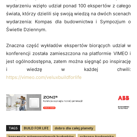
wydarzeniu wzięło udział ponad 100 ekspertów z całego
świata, którzy dzielili się swoją wiedzą na dwóch scenach
wydarzenia: Kompas dla budownictwa i Sympozjum o
Świetle Dziennym.
Znaczna część wykładów ekspertów biorących udział w
konferencji została zamieszczona na platformie VIMEO i
jest ogólnodostępna, zatem można sięgnąć po inspirację
i wiedzę w każdej chwili:
https://vimeo.com/veluxbuildforlife
TAGS
BUILD FOR LIFE
dobro dla całej planety
koncepcja zrównoważonych budynków
ochrona środowiska