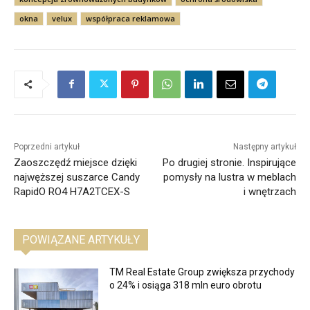
okna
velux
współpraca reklamowa
Poprzedni artykuł
Następny artykuł
Zaoszczędź miejsce dzięki
Po drugiej stronie. Inspirujące
najwęższej suszarce Candy
pomysły na lustra w meblach
RapidO RO4 H7A2TCEX-S
i wnętrzach
POWIĄZANE ARTYKUŁY
TM Real Estate Group zwiększa przychody
o 24% i osiąga 318 mln euro obrotu