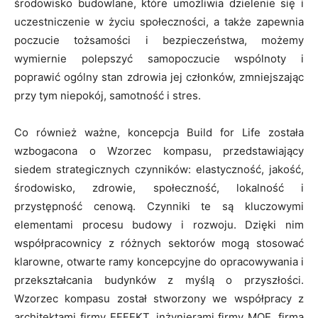
środowisko budowlane, które umożliwia dzielenie się i
uczestniczenie w życiu społeczności, a także zapewnia
poczucie tożsamości i bezpieczeństwa, możemy
wymiernie polepszyć samopoczucie wspólnoty i
poprawić ogólny stan zdrowia jej członków, zmniejszając
przy tym niepokój, samotność i stres.
Co również ważne, koncepcja Build for Life została
wzbogacona o Wzorzec kompasu, przedstawiający
siedem strategicznych czynników: elastyczność, jakość,
środowisko, zdrowie, społeczność, lokalność i
przystępność cenową. Czynniki te są kluczowymi
elementami procesu budowy i rozwoju. Dzięki nim
współpracownicy z różnych sektorów mogą stosować
klarowne, otwarte ramy koncepcyjne do opracowywania i
przekształcania budynków z myślą o przyszłości.
Wzorzec kompasu został stworzony we współpracy z
architektami firmy EFFEKT, inżynierami firmy MOE, firmą