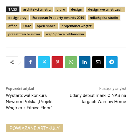
TAGS
architekci wnętrz
biuro
design
design we wnętrzach
designerzy
European Property Awards 2019
mikołajska studio
office
OKK!
open space
projektanci wnętrz
przestrzeń biurowa
współpraca reklamowa
Poprzedni artykuł
Następny artykuł
Wystartował konkurs
Udany debiut marki Ø NAS na
Newmor Polska „Projekt
targach Warsaw Home
Wnętrza z Fitnice Floor”
POWIĄZANE ARTYKUŁY