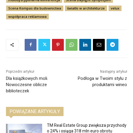
Scena Kompas dla budownictwa
światło w architekturze
velux
współpraca reklamowa
Poprzedni artykuł
Następny artykuł
Dla książkowych moli.
Podłoga w Twoim stylu z
Nowoczesne oblicze
produktami wineo
biblioteczek
POWIĄZANE ARTYKUŁY
TM Real Estate Group zwiększa przychody
o 24% i osiąga 318 mln euro obrotu