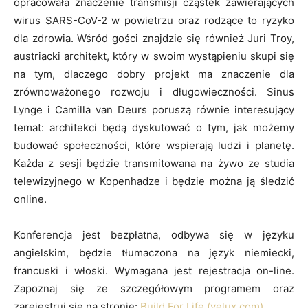
opracowała znaczenie transmisji cząstek zawierających
wirus SARS-CoV-2 w powietrzu oraz rodzące to ryzyko
dla zdrowia. Wśród gości znajdzie się również Juri Troy,
austriacki architekt, który w swoim wystąpieniu skupi się
na tym, dlaczego dobry projekt ma znaczenie dla
zrównoważonego rozwoju i długowieczności. Sinus
Lynge i Camilla van Deurs poruszą równie interesujący
temat: architekci będą dyskutować o tym, jak możemy
budować społeczności, które wspierają ludzi i planetę.
Każda z sesji będzie transmitowana na żywo ze studia
telewizyjnego w Kopenhadze i będzie można ją śledzić
online.
Konferencja jest bezpłatna, odbywa się w języku
angielskim, będzie tłumaczona na język niemiecki,
francuski i włoski. Wymagana jest rejestracja on-line.
Zapoznaj się ze szczegółowym programem oraz
zarejestruj się na stronie:
Build For Life (velux.com)