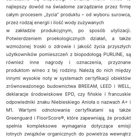
najlepszy dowód na świadome zarządzanie przez firmę
całym procesem „życia” produktu – od wyboru surowca,
przez rodzaj energii i ilość wody zużywanych
w zakładzie produkcyjnym, po sposób utylizacji.
Potwierdzeniem proekologicznych działań, a także
wzmożonej troski o zdrowie i jakość życia przyszłych
użytkowników pomieszczeń z biopodołogą PURLINE, są
również inne nagrody i oznaczenia, przyznane
produktom wineo z tej rodziny. Należą do nich między
innymi wysokie noty w systemach certyfikacji obiektów
zrównoważonego budownictwa BREEAM, LEED i WELL,
deklaracje środowiskowe EPD, czy fińskie i francuskie
odpowiedniki znaku Niebieskiego Anioła o nazwach A+ i
M1. Wartymi odnotowania certyfikatami są także
Greenguard i FloorScore®, które zapewniają, że produkt
spełnia kompleksowe wymagania dotyczące emisji
lotnych związków organicznych do powietrza wewnątrz