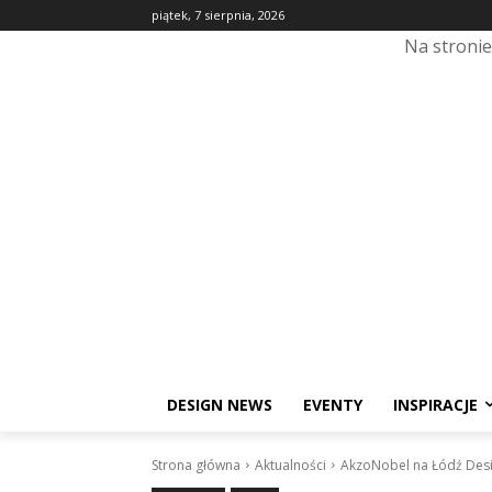
piątek, 7 sierpnia, 2026
Na stroni
DESIGN NEWS
EVENTY
INSPIRACJE
Strona główna
Aktualności
AkzoNobel na Łódź Desig