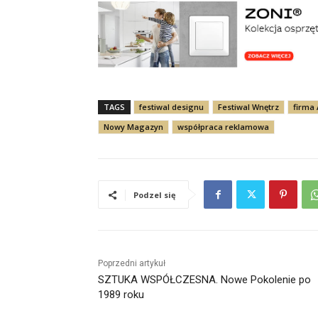
TAGS
festiwal designu
Festiwal Wnętrz
firma
Nowy Magazyn
współpraca reklamowa
Podzel się
Poprzedni artykuł
SZTUKA WSPÓŁCZESNA. Nowe Pokolenie po
1989 roku