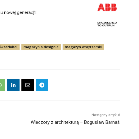
 AkzoNobel
magazyn o designie
magazyn wnętrzarski
Następny artykuł
Wieczory z architekturą – Bogusław Barnaś