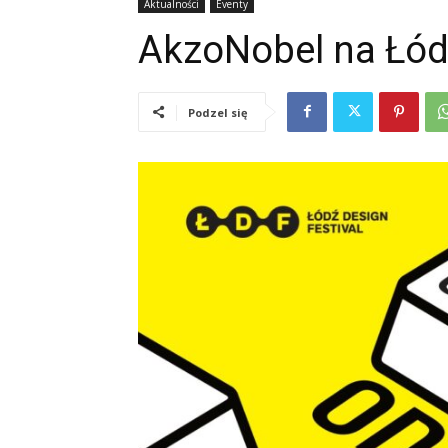
Aktualności
Eventy
AkzoNobel na Łódź
Podzel się